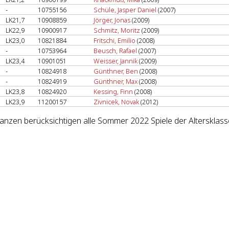
-
10755156
Schüle, Jasper Daniel
(2007)
LK21,7
10908859
Jörger, Jonas
(2009)
LK22,9
10900917
Schmitz, Moritz
(2009)
LK23,0
10821884
Fritschi, Emilio
(2008)
-
10753964
Beusch, Rafael
(2007)
LK23,4
10901051
Weisser, Jannik
(2009)
-
10824918
Günthner, Ben
(2008)
-
10824919
Günthner, Max
(2008)
LK23,8
10824920
Kessing, Finn
(2008)
LK23,9
11200157
Zivnicek, Novak
(2012)
lanzen berücksichtigen alle Sommer 2022 Spiele der Altersklass