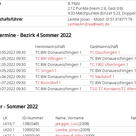
e
8. Platz
2:12 Punkte (Heim 2:6, Gast 0:6)
9:33 Matchpunkte (Einzel 5:23, Doppel 
haftsführer
Lemke Jonas - Mobil: 0157 31877179
LemkeAndrea@web.de
termine - Bezirk 4 Sommer 2022
Heimmannschaft
Gastmannschaft
.05.2022 09:30
TC BW Donaueschingen 1
TC Dauchingen 1
.05.2022 09:30
TC BW Villingen 1
TC BW Donaueschingen 
.05.2022 09:30
TC BW Donaueschingen 1
TC 1902 Überlingen 1
.05.2022 09:30
TC Singen 1
TC BW Donaueschingen 
.06.2022 09:30
TC BW Donaueschingen 1
TC Markdorf 1
.07.2022 09:30
TC Bonndorf 1
TC BW Donaueschingen 
.07.2022 09:30
TC BW Donaueschingen 1
TSG TC Konstanz/TC Allen
er - Sommer 2022
LK
ID-Nummer
Name, Vorname
Na
LK16,7
10820481
Jaeggle, Luis
(2008)
LK20,1
10900250
Lemke, Jonas
(2009)
LK21,2
10900199
Knackmuß, Mika
(2009)