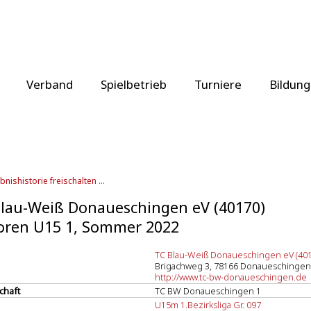
Verband
Spielbetrieb
Turniere
Bildung
bnishistorie freischalten ...
lau-Weiß Donaueschingen eV (40170)
oren U15 1, Sommer 2022
TC Blau-Weiß Donaueschingen eV (401
Brigachweg 3, 78166 Donaueschingen
http://www.tc-bw-donaueschingen.de
chaft
TC BW Donaueschingen 1
U15m 1.Bezirksliga Gr. 097