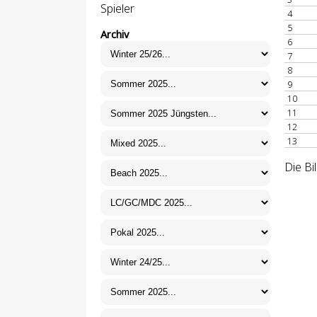
Spieler
4
5
Archiv
6
7
8
9
10
11
12
13
Die Bi