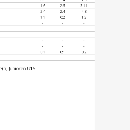
1:6
2:5
3:11
2:4
2:4
4:8
1:1
0:2
1:3
-
-
-
-
-
-
-
-
-
-
-
-
-
-
-
0:1
0:1
0:2
-
-
-
e(n) Junioren U15.