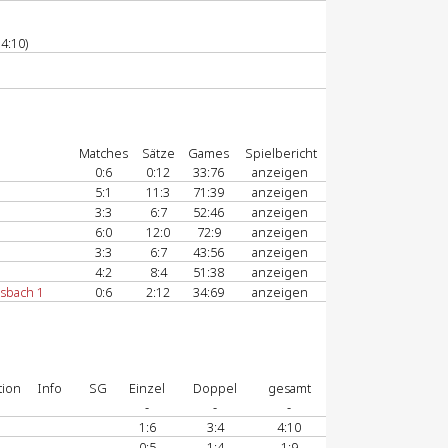
4:10)
Matches
Sätze
Games
Spielbericht
0:6
0:12
33:76
anzeigen
1
5:1
11:3
71:39
anzeigen
3:3
6:7
52:46
anzeigen
1
6:0
12:0
72:9
anzeigen
3:3
6:7
43:56
anzeigen
1
4:2
8:4
51:38
anzeigen
sbach 1
0:6
2:12
34:69
anzeigen
tion
Info
SG
Einzel
Doppel
gesamt
-
-
-
1:6
3:4
4:10
0:5
1:4
1:9