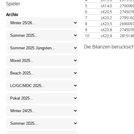
Spieler
5
LK14,0
270006
6
LK20,5
274507
Archiv
7
LK23,2
279516
8
LK23,5
269009
9
LK23,8
274507
10
LK23,9
281514
Die Bilanzen berücksic