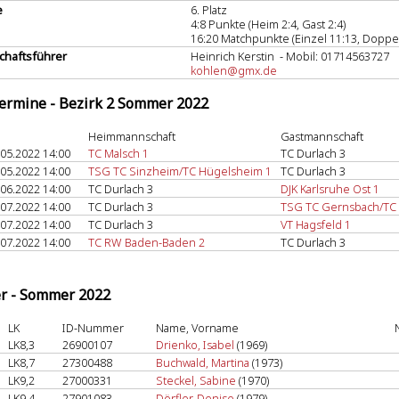
e
6. Platz
4:8 Punkte (Heim 2:4, Gast 2:4)
16:20 Matchpunkte (Einzel 11:13, Doppel
haftsführer
Heinrich Kerstin - Mobil: 01714563727
kohlen@gmx.de
termine - Bezirk 2 Sommer 2022
Heimmannschaft
Gastmannschaft
.05.2022 14:00
TC Malsch 1
TC Durlach 3
.05.2022 14:00
TSG TC Sinzheim/TC Hügelsheim 1
TC Durlach 3
.06.2022 14:00
TC Durlach 3
DJK Karlsruhe Ost 1
.07.2022 14:00
TC Durlach 3
TSG TC Gernsbach/TC 
.07.2022 14:00
TC Durlach 3
VT Hagsfeld 1
.07.2022 14:00
TC RW Baden-Baden 2
TC Durlach 3
er - Sommer 2022
LK
ID-Nummer
Name, Vorname
LK8,3
26900107
Drienko, Isabel
(1969)
LK8,7
27300488
Buchwald, Martina
(1973)
LK9,2
27000331
Steckel, Sabine
(1970)
LK9,4
27901083
Dörfler, Denise
(1979)