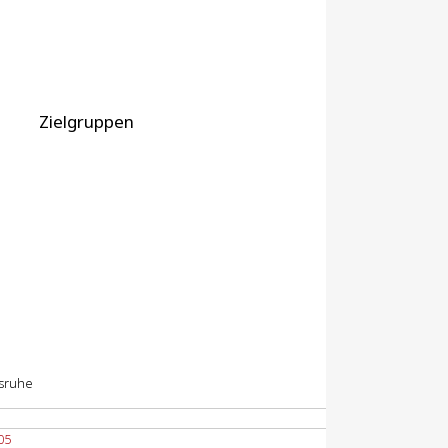
Zielgruppen
lsruhe
05