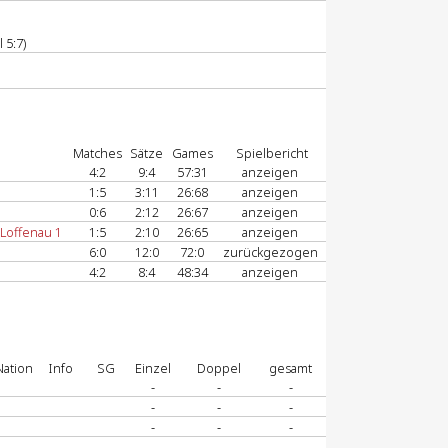
 5:7)
Matches
Sätze
Games
Spielbericht
4:2
9:4
57:31
anzeigen
1:5
3:11
26:68
anzeigen
0:6
2:12
26:67
anzeigen
Loffenau 1
1:5
2:10
26:65
anzeigen
6:0
12:0
72:0
zurückgezogen
4:2
8:4
48:34
anzeigen
Nation
Info
SG
Einzel
Doppel
gesamt
-
-
-
-
-
-
-
-
-
-
-
-