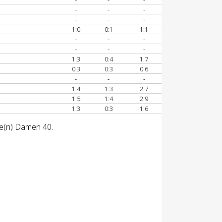
-
-
-
-
-
-
1:0
0:1
1:1
-
-
-
-
-
-
1:3
0:4
1:7
0:3
0:3
0:6
-
-
-
1:4
1:3
2:7
1:5
1:4
2:9
1:3
0:3
1:6
se(n) Damen 40.