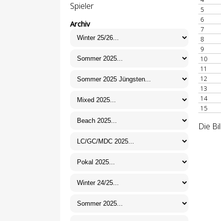
Spieler
5
6
Archiv
7
8
9
10
11
12
13
14
15
Die Bi