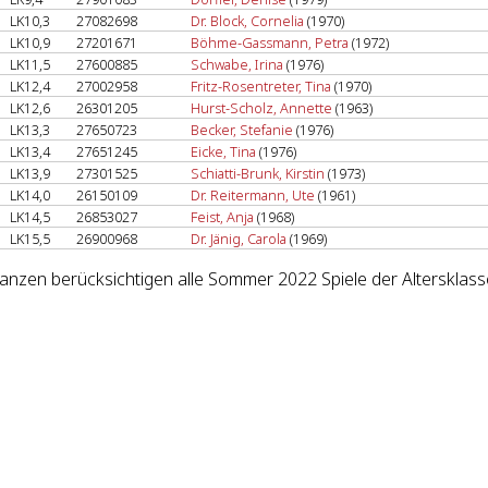
LK10,3
27082698
Dr. Block, Cornelia
(1970)
LK10,9
27201671
Böhme-Gassmann, Petra
(1972)
LK11,5
27600885
Schwabe, Irina
(1976)
LK12,4
27002958
Fritz-Rosentreter, Tina
(1970)
LK12,6
26301205
Hurst-Scholz, Annette
(1963)
LK13,3
27650723
Becker, Stefanie
(1976)
LK13,4
27651245
Eicke, Tina
(1976)
LK13,9
27301525
Schiatti-Brunk, Kirstin
(1973)
LK14,0
26150109
Dr. Reitermann, Ute
(1961)
LK14,5
26853027
Feist, Anja
(1968)
LK15,5
26900968
Dr. Jänig, Carola
(1969)
lanzen berücksichtigen alle Sommer 2022 Spiele der Altersklas