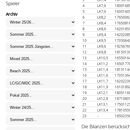
Spieler
4
LK7,6
1800168
5
LK7,6
1630160
Archiv
6
LK8,2
1765006
7
LK8,4
1765081
8
LK8,6
1620185
9
LK9,4
1620208
10
LK9,5
1735064
11
LK9,6
1925676
12
LK9,8
1815013
13
LK10,5
1655016
14
LK11,2
1650177
15
LK11,4
1815114
16
LK11,6
1735136
17
LK11,7
1620223
18
LK11,9
1610189
19
LK12,1
1805116
20
LK12,8
1871083
21
LK13,1
1750112
22
LK13,4
1781055
23
-
1850235
Die Bilanzen berücksich