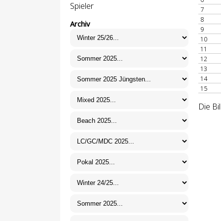
Spieler
7
8
Archiv
9
10
11
12
13
14
15
Die Bi