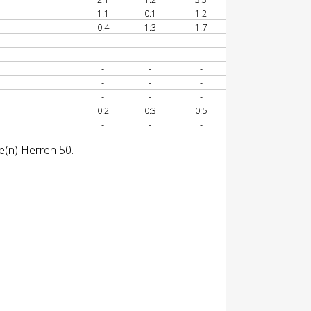
1:1
0:1
1:2
0:4
1:3
1:7
-
-
-
-
-
-
-
-
-
-
-
-
-
-
-
0:2
0:3
0:5
-
-
-
e(n) Herren 50.