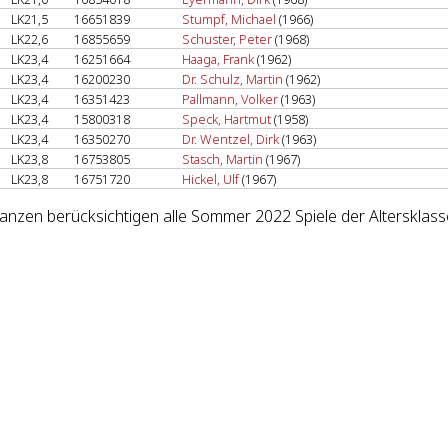
LK21,5
16651839
Stumpf, Michael
(1966)
LK22,6
16855659
Schuster, Peter
(1968)
LK23,4
16251664
Haaga, Frank
(1962)
LK23,4
16200230
Dr. Schulz, Martin
(1962)
LK23,4
16351423
Pallmann, Volker
(1963)
LK23,4
15800318
Speck, Hartmut
(1958)
LK23,4
16350270
Dr. Wentzel, Dirk
(1963)
LK23,8
16753805
Stasch, Martin
(1967)
LK23,8
16751720
Hickel, Ulf
(1967)
lanzen berücksichtigen alle Sommer 2022 Spiele der Altersklass