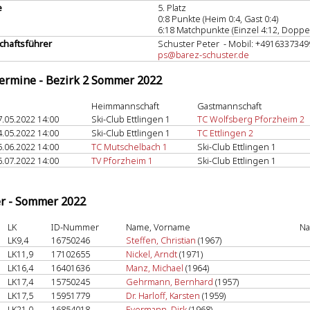
e
5. Platz
0:8 Punkte (Heim 0:4, Gast 0:4)
6:18 Matchpunkte (Einzel 4:12, Doppel
haftsführer
Schuster Peter - Mobil: +4916337349
ps@barez-schuster.de
termine - Bezirk 2 Sommer 2022
Heimmannschaft
Gastmannschaft
7.05.2022 14:00
Ski-Club Ettlingen 1
TC Wolfsberg Pforzheim 2
4.05.2022 14:00
Ski-Club Ettlingen 1
TC Ettlingen 2
5.06.2022 14:00
TC Mutschelbach 1
Ski-Club Ettlingen 1
6.07.2022 14:00
TV Pforzheim 1
Ski-Club Ettlingen 1
er - Sommer 2022
LK
ID-Nummer
Name, Vorname
Na
LK9,4
16750246
Steffen, Christian
(1967)
LK11,9
17102655
Nickel, Arndt
(1971)
LK16,4
16401636
Manz, Michael
(1964)
LK17,4
15750245
Gehrmann, Bernhard
(1957)
LK17,5
15951779
Dr. Harloff, Karsten
(1959)
LK21,0
16854018
Eyermann, Dirk
(1968)