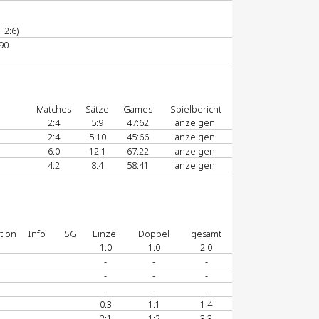
 2:6)
90
Matches
Sätze
Games
Spielbericht
2:4
5:9
47:62
anzeigen
2:4
5:10
45:66
anzeigen
6:0
12:1
67:22
anzeigen
4:2
8:4
58:41
anzeigen
tion
Info
SG
Einzel
Doppel
gesamt
1:0
1:0
2:0
-
-
-
-
-
-
-
-
-
0:3
1:1
1:4
2:1
1:2
3:3