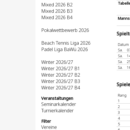
Tabell
Mixed 2026 B2
Mixed 2026 B3
Mixed 2026 B4
Mannsc
Pokalwettbewerb 2026
Spiel
Beach Tennis Liga 2026
Datum
Padel Liga BaWü 2026
Sa.
0
Sa.
1
Winter 2026/27
Sa.
2
Sa.
1
Winter 2026/27 B1
Winter 2026/27 B2
Winter 2026/27 B3
Spiel
Winter 2026/27 B4
Rang
Veranstaltungen
1
Seminarkalender
2
Turnierkalender
3
4
Filter
5
Vereine
6