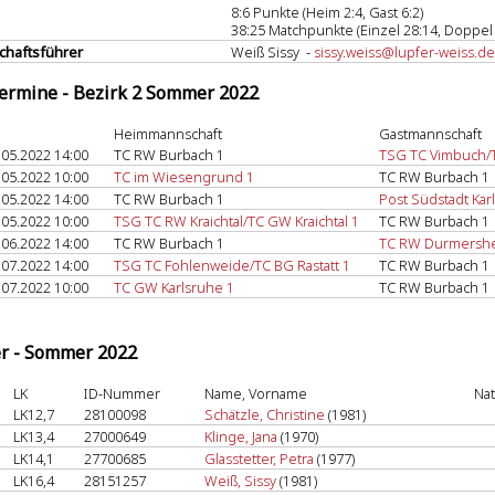
8:6 Punkte (Heim 2:4, Gast 6:2)
38:25 Matchpunkte (Einzel 28:14, Doppel 
haftsführer
Weiß Sissy -
sissy.weiss@lupfer-weiss.de
termine - Bezirk 2 Sommer 2022
Heimmannschaft
Gastmannschaft
.05.2022 14:00
TC RW Burbach 1
TSG TC Vimbuch/T
.05.2022 10:00
TC im Wiesengrund 1
TC RW Burbach 1
.05.2022 14:00
TC RW Burbach 1
Post Südstadt Kar
.05.2022 10:00
TSG TC RW Kraichtal/TC GW Kraichtal 1
TC RW Burbach 1
.06.2022 14:00
TC RW Burbach 1
TC RW Durmershe
.07.2022 14:00
TSG TC Fohlenweide/TC BG Rastatt 1
TC RW Burbach 1
.07.2022 10:00
TC GW Karlsruhe 1
TC RW Burbach 1
er - Sommer 2022
LK
ID-Nummer
Name, Vorname
Nat
LK12,7
28100098
Schätzle, Christine
(1981)
LK13,4
27000649
Klinge, Jana
(1970)
LK14,1
27700685
Glasstetter, Petra
(1977)
LK16,4
28151257
Weiß, Sissy
(1981)