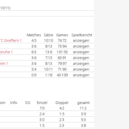
10:11)
Matches
Sätze
Games
Spielbericht
C Greffern 1
4:5
10:10
74:72
anzeigen
3:6
8:13
73:94
anzeigen
lsruhe 1
6:3
13:6
101:53
anzeigen
3:6
7:13
63:91
anzeigen
im 1
3:6
8:13
79:97
anzeigen
5:4
10:11
71:90
anzeigen
0:9
1:18
43:109
anzeigen
ion
Info
SG
Einzel
Doppel
gesamt
7:0
4:2
11:2
2:4
1:5
3:9
3:0
2:3
5:3
1:5
2:3
3:8