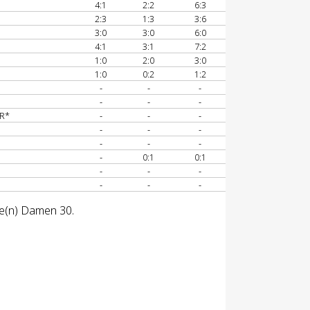
4:1
2:2
6:3
2:3
1:3
3:6
3:0
3:0
6:0
4:1
3:1
7:2
1:0
2:0
3:0
1:0
0:2
1:2
-
-
-
-
-
-
R*
-
-
-
-
-
-
-
-
-
-
0:1
0:1
-
-
-
-
-
-
se(n) Damen 30.