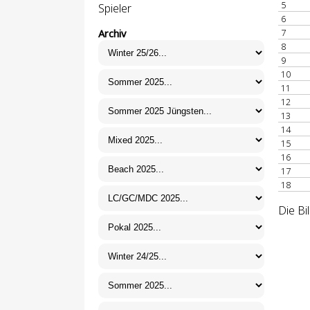
5
Spieler
6
7
Archiv
8
9
10
11
12
13
14
15
16
17
18
Die Bi