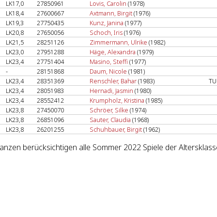
LK17,0
27850961
Lovis, Carolin
(1978)
LK18,4
27600667
Axtmann, Birgit
(1976)
LK19,3
27750435
Kunz, Janina
(1977)
LK20,8
27650056
Schoch, Iris
(1976)
LK21,5
28251126
Zimmermann, Ulrike
(1982)
LK23,0
27951288
Häge, Alexandra
(1979)
LK23,4
27751404
Masino, Steffi
(1977)
-
28151868
Daum, Nicole
(1981)
LK23,4
28351369
Renschler, Bahar
(1983)
TU
LK23,4
28051983
Hernadi, Jasmin
(1980)
LK23,4
28552412
Krumpholz, Kristina
(1985)
LK23,8
27450070
Schröer, Silke
(1974)
LK23,8
26851096
Sauter, Claudia
(1968)
LK23,8
26201255
Schuhbauer, Birgit
(1962)
lanzen berücksichtigen alle Sommer 2022 Spiele der Altersklas