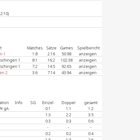
2:10)
t
Matches
Sätze
Games
Spielbericht
n 1
1:8
2:16
50:98
anzeigen
schingen 1
8:1
16:2
102:38
anzeigen
schingen 1
7:2
14:5
92:65
anzeigen
en 2
3:6
7:14
43:94
anzeigen
ation
Info
SG
Einzel
Doppel
gesamt
VK gA
0:1
1:1
1:2
1:3
2:2
3:5
0:3
0:3
0:6
-
-
-
0:2
0:2
0:4
1:3
1:3
2:6