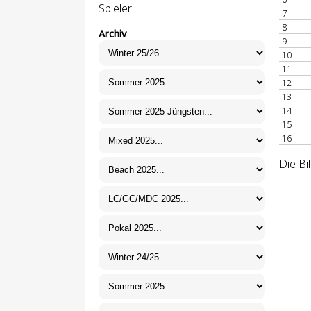
Spieler
7
8
Archiv
9
10
11
12
13
14
15
16
Die Bi