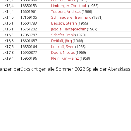
LK13,4
16850153
Limberger, Christoph
(1968)
LK14,4
16601961
Teubert, Andreas
(1966)
LK14,5
17159105
Schmiederer, Bernhard
(1971)
LK16,1
16604783
Beusch, Stefan
(1966)
LK16,1
16751202
Jäggle, Hans-Joachim
(1967)
LK16,3
17053787
Schäfer, Frank
(1970)
LK16,6
16601687
Deitlaff, Jörg
(1966)
LK17,5
16850164
Kuttruff, Sven
(1968)
LK17,8
16950877
Duelli, Nicolas
(1969)
LK19,4
15950196
Klein, Karl-Heinz
(1959)
lanzen berücksichtigen alle Sommer 2022 Spiele der Altersklass