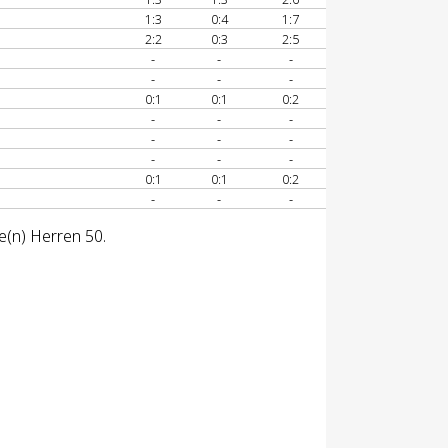
1:3
0:4
1:7
2:2
0:3
2:5
-
-
-
-
-
-
0:1
0:1
0:2
-
-
-
-
-
-
-
-
-
0:1
0:1
0:2
-
-
-
e(n) Herren 50.