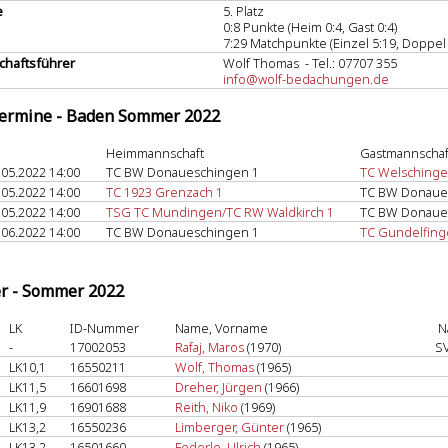
e
5. Platz
0:8 Punkte (Heim 0:4, Gast 0:4)
7:29 Matchpunkte (Einzel 5:19, Doppel 
haftsführer
Wolf Thomas - Tel.: 07707 355
info@wolf-bedachungen.de
termine - Baden Sommer 2022
Heimmannschaft
Gastmannschaf
.05.2022 14:00
TC BW Donaueschingen 1
TC Welschinge
.05.2022 14:00
TC 1923 Grenzach 1
TC BW Donaue
.05.2022 14:00
TSG TC Mundingen/TC RW Waldkirch 1
TC BW Donaue
.06.2022 14:00
TC BW Donaueschingen 1
TC Gundelfing
er - Sommer 2022
LK
ID-Nummer
Name, Vorname
N
-
17002053
Rafaj, Maros
(1970)
S
LK10,1
16550211
Wolf, Thomas
(1965)
LK11,5
16601698
Dreher, Jürgen
(1966)
LK11,9
16901688
Reith, Niko
(1969)
LK13,2
16550236
Limberger, Günter
(1965)
LK13,2
16501660
Federle, Ulrich
(1965)