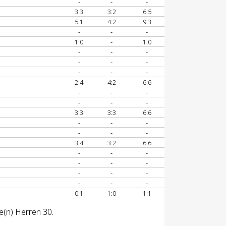
-
-
-
3:3
3:2
6:5
5:1
4:2
9:3
-
-
-
1:0
-
1:0
-
-
-
-
-
-
-
-
-
2:4
4:2
6:6
-
-
-
-
-
-
3:3
3:3
6:6
-
-
-
-
-
-
3:4
3:2
6:6
-
-
-
-
-
-
-
-
-
-
-
-
0:1
1:0
1:1
e(n) Herren 30.