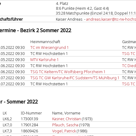
e
4. Platz
8:6 Punkte (Heim 4:2, Gast 4:4)
35:28 Matchpunkte (Einzel 24:18, Doppel 11:1
haftsführer
Kaiser Andreas -
andreas.kaiser@tc-rw-hochs
termine - Bezirk 2 Sommer 2022
Heimmannschaft
Gastma
.05.2022 09:30
TC im Wiesengrund 1
TC RW H
.05.2022 09:30
TC RW Hochstetten 1
TSG TC 
.05.2022 09:30
MTV Karlsruhe 1
TC RW H
.06.2022 09:30
TC RW Hochstetten 1
TC Died
.06.2022 09:30
TSG TC Keltern/TC Wolfsberg Pforzheim 1
TC RW H
.07.2022 09:30
TSG TC GW Karlsruhe/FC Südstern/TS Mühlburg 1
TC RW H
.07.2022 09:30
TC RW Hochstetten 1
TSG TC
er - Sommer 2022
LK
ID-Nummer
Name, Vorname
LK6,2
17300139
Kasner, Christian
(1973)
LK7,0
17901284
Pfauch, Sascha
(1979)
LK7,3
18609426
Vogel, Patrick
(1986)