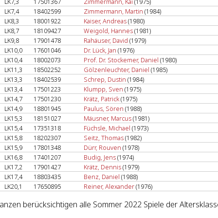
LK7,3
17501367
Zimmermann, Kai
(1975)
LK7,4
18402599
Zimmermann, Martin
(1984)
LK8,3
18001922
Kaiser, Andreas
(1980)
LK8,7
18109427
Weigold, Hannes
(1981)
LK9,8
17901478
Rahäuser, David
(1979)
LK10,0
17601046
Dr. Lück, Jan
(1976)
LK10,4
18002073
Prof. Dr. Stockemer, Daniel
(1980)
LK11,3
18502252
Gölzenleuchter, Daniel
(1985)
LK13,3
18402539
Schrep, Dustin
(1984)
LK13,4
17501223
Klumpp, Sven
(1975)
LK14,7
17501230
Krätz, Patrick
(1975)
LK14,9
18801945
Paulus, Sören
(1988)
LK15,3
18151027
Mäusner, Marcus
(1981)
LK15,4
17351318
Füchsle, Michael
(1973)
LK15,8
18202307
Seitz, Thomas
(1982)
LK15,9
17801348
Dürr, Rouven
(1978)
LK16,8
17401207
Budig, Jens
(1974)
LK17,2
17901427
Krätz, Dennis
(1979)
LK17,4
18803435
Benz, Daniel
(1988)
LK20,1
17650895
Reiner, Alexander
(1976)
lanzen berücksichtigen alle Sommer 2022 Spiele der Altersklass