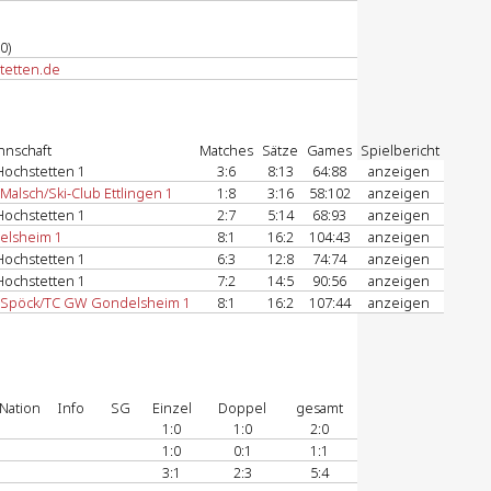
0)
tetten.de
nnschaft
Matches
Sätze
Games
Spielbericht
ochstetten 1
3:6
8:13
64:88
anzeigen
Malsch/Ski-Club Ettlingen 1
1:8
3:16
58:102
anzeigen
ochstetten 1
2:7
5:14
68:93
anzeigen
elsheim 1
8:1
16:2
104:43
anzeigen
ochstetten 1
6:3
12:8
74:74
anzeigen
ochstetten 1
7:2
14:5
90:56
anzeigen
 Spöck/TC GW Gondelsheim 1
8:1
16:2
107:44
anzeigen
Nation
Info
SG
Einzel
Doppel
gesamt
1:0
1:0
2:0
1:0
0:1
1:1
3:1
2:3
5:4