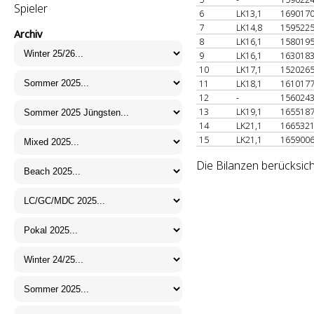
Spieler
6
LK13,1
169017
7
LK14,8
159522
Archiv
8
LK16,1
158019
9
LK16,1
163018
10
LK17,1
152026
11
LK18,1
161017
12
-
156024
13
LK19,1
165518
14
LK21,1
166532
15
LK21,1
165900
Die Bilanzen berücksich