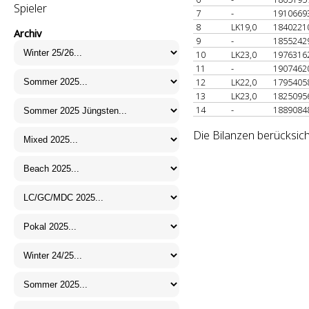
Spieler
7
-
1910669
8
LK19,0
1840221
Archiv
9
-
1855242
10
LK23,0
1976316
11
-
1907462
12
LK22,0
1795405
13
LK23,0
1825095
14
-
1889084
Die Bilanzen berücksich