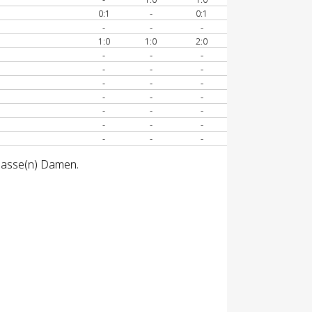
0:1
-
0:1
-
-
-
1:0
1:0
2:0
-
-
-
-
-
-
-
-
-
-
-
-
-
-
-
-
-
-
-
-
-
klasse(n) Damen.