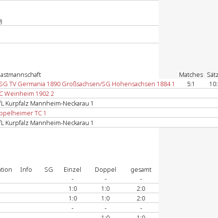
)
astmannschaft
Matches
Sät
SG TV Germania 1890 Großsachsen/SG Hohensachsen 1884 1
5:1
10:
C Weinheim 1902 2
fL Kurpfalz Mannheim-Neckarau 1
ppelheimer TC 1
fL Kurpfalz Mannheim-Neckarau 1
tion
Info
SG
Einzel
Doppel
gesamt
-
-
-
1:0
1:0
2:0
1:0
1:0
2:0
-
-
-
-
1:0
1:0