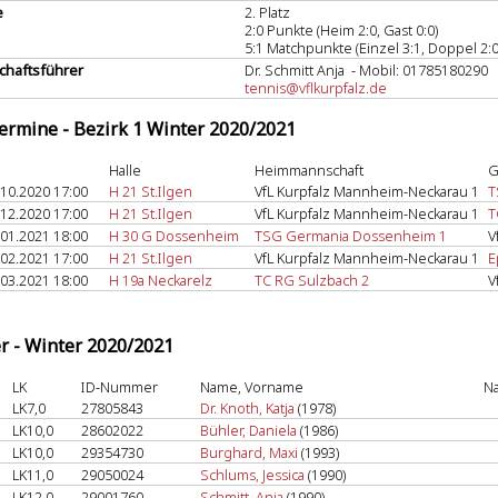
e
2. Platz
2:0 Punkte (Heim 2:0, Gast 0:0)
5:1 Matchpunkte (Einzel 3:1, Doppel 2:0
haftsführer
Dr. Schmitt Anja - Mobil: 01785180290
tennis@vflkurpfalz.de
termine - Bezirk 1 Winter 2020/2021
Halle
Heimmannschaft
G
.10.2020 17:00
H 21 St.Ilgen
VfL Kurpfalz Mannheim-Neckarau 1
T
.12.2020 17:00
H 21 St.Ilgen
VfL Kurpfalz Mannheim-Neckarau 1
T
.01.2021 18:00
H 30 G Dossenheim
TSG Germania Dossenheim 1
V
.02.2021 17:00
H 21 St.Ilgen
VfL Kurpfalz Mannheim-Neckarau 1
E
.03.2021 18:00
H 19a Neckarelz
TC RG Sulzbach 2
V
er - Winter 2020/2021
LK
ID-Nummer
Name, Vorname
Na
LK7,0
27805843
Dr. Knoth, Katja
(1978)
LK10,0
28602022
Bühler, Daniela
(1986)
LK10,0
29354730
Burghard, Maxi
(1993)
LK11,0
29050024
Schlums, Jessica
(1990)
LK12,0
29001760
Schmitt, Anja
(1990)