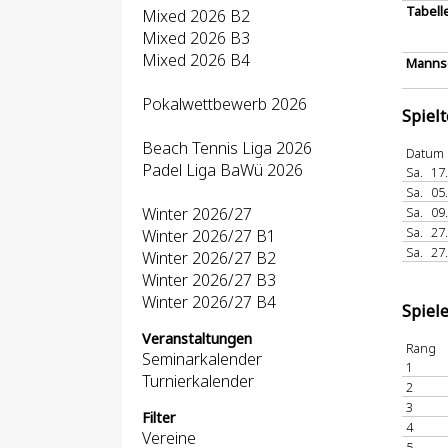
Tabell
Mixed 2026 B2
Mixed 2026 B3
Mixed 2026 B4
Mannsc
Pokalwettbewerb 2026
Spiel
Beach Tennis Liga 2026
Datum
Padel Liga BaWü 2026
Sa.
17
Sa.
05
Winter 2026/27
Sa.
09
Sa.
27
Winter 2026/27 B1
Sa.
27
Winter 2026/27 B2
Winter 2026/27 B3
Winter 2026/27 B4
Spiel
Veranstaltungen
Rang
Seminarkalender
1
Turnierkalender
2
3
Filter
4
Vereine
5