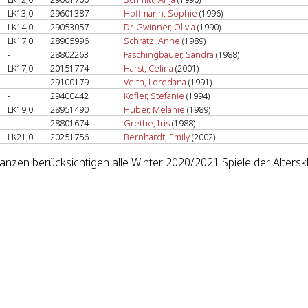
LK13,0
29601387
Hoffmann, Sophie
(1996)
LK14,0
29053057
Dr. Gwinner, Olivia
(1990)
LK17,0
28905996
Schratz, Anne
(1989)
-
28802263
Faschingbauer, Sandra
(1988)
LK17,0
20151774
Harst, Celina
(2001)
-
29100179
Veith, Loredana
(1991)
-
29400442
Kofler, Stefanie
(1994)
LK19,0
28951490
Huber, Melanie
(1989)
-
28801674
Grethe, Iris
(1988)
LK21,0
20251756
Bernhardt, Emily
(2002)
lanzen berücksichtigen alle Winter 2020/2021 Spiele der Alters