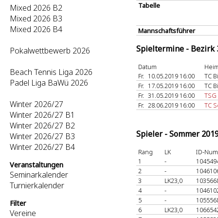
Tabelle
Mixed 2026 B2
Mixed 2026 B3
Mixed 2026 B4
Mannschaftsführer
Spieltermine - Bezirk
Pokalwettbewerb 2026
Datum
Heim
Beach Tennis Liga 2026
Fr.
10.05.2019 16:00
TC B
Padel Liga BaWü 2026
Fr.
17.05.2019 16:00
TC B
Fr.
31.05.2019 16:00
TSG 
Winter 2026/27
Fr.
28.06.2019 16:00
TC S
Winter 2026/27 B1
Winter 2026/27 B2
Spieler - Sommer 201
Winter 2026/27 B3
Winter 2026/27 B4
Rang
LK
ID-Nu
1
-
104549
Veranstaltungen
2
-
104610
Seminarkalender
3
LK23,0
103566
Turnierkalender
4
-
104610
5
-
105556
Filter
6
LK23,0
106654
Vereine