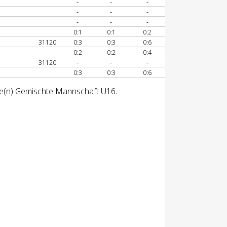
-
-
-
-
-
-
-
-
-
0:1
0:1
0:2
31120
0:3
0:3
0:6
0:2
0:2
0:4
31120
-
-
-
0:3
0:3
0:6
sse(n) Gemischte Mannschaft U16.