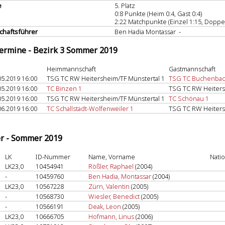
e
5. Platz
0:8 Punkte (Heim 0:4, Gast 0:4)
2:22 Matchpunkte (Einzel 1:15, Doppel
haftsführer
Ben Hadia Montassar -
termine - Bezirk 3 Sommer 2019
Heimmannschaft
Gastmannschaft
05.2019 16:00
TSG TC RW Heitersheim/TF Münstertal 1
TSG TC Buchenbac
05.2019 16:00
TC Binzen 1
TSG TC RW Heiters
05.2019 16:00
TSG TC RW Heitersheim/TF Münstertal 1
TC Schönau 1
06.2019 16:00
TC Schallstadt-Wolfenweiler 1
TSG TC RW Heiters
er - Sommer 2019
LK
ID-Nummer
Name, Vorname
Nati
LK23,0
10454941
Rößler, Raphael
(2004)
-
10459760
Ben Hadia, Montassar
(2004)
LK23,0
10567228
Zürn, Valentin
(2005)
-
10568730
Wiesler, Benedict
(2005)
-
10566191
Deak, Leon
(2005)
LK23,0
10666705
Hofmann, Linus
(2006)