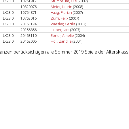
LK23,0
10751912
Stumbaum, Ole
(2007)
-
10820076
Meier, Laurin
(2008)
LK23,0
10754871
Haag, Florian
(2007)
LK23,0
10763016
Zürn, Felix
(2007)
LK23,0
20363174
Wiesler, Cecilia
(2003)
-
20356856
Huber, Lara
(2003)
LK23,0
20463110
Ebner, Amelie
(2004)
LK23,0
20462005
Holl, Zandile
(2004)
lanzen berücksichtigen alle Sommer 2019 Spiele der Alterskla