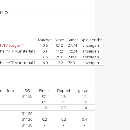
 1:7)
Matches
Sätze
Games
Spielbericht
h/TV Stegen 1
0:6
0:12
27:74
anzeigen
heim/TF Münstertal 1
5:1
11:2
72:24
anzeigen
1:5
2:10
23:66
anzeigen
heim/TF Münstertal 1
6:0
12:2
72:31
anzeigen
on
Info
SG
Einzel
Doppel
gesamt
31120
0:1
1:0
1:1
0:1
1:1
1:2
1:2
0:2
1:4
31120
-
-
-
31120
0:2
0:2
0:4
31120
-
-
-