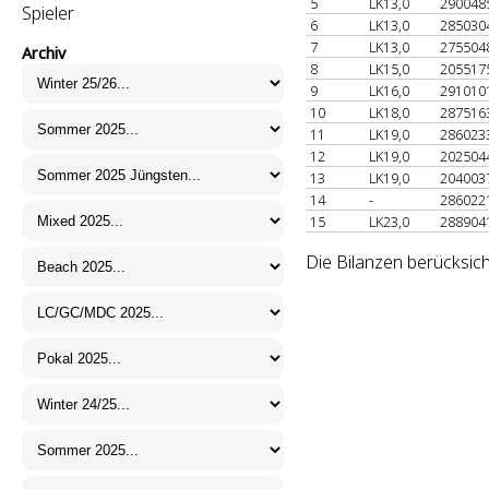
5
LK13,0
290048
Spieler
6
LK13,0
285030
7
LK13,0
275504
Archiv
8
LK15,0
205517
9
LK16,0
291010
10
LK18,0
287516
11
LK19,0
286023
12
LK19,0
202504
13
LK19,0
204003
14
-
286022
15
LK23,0
288904
Die Bilanzen berücksic