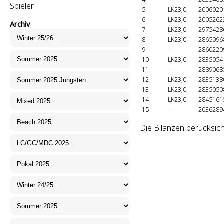
Spieler
5
LK23,0
200602
6
LK23,0
200526
Archiv
7
LK23,0
297542
8
LK23,0
286509
9
-
286022
10
LK23,0
283505
11
-
288906
12
LK23,0
283513
13
LK23,0
283505
14
LK23,0
284516
15
-
203628
Die Bilanzen berücksic