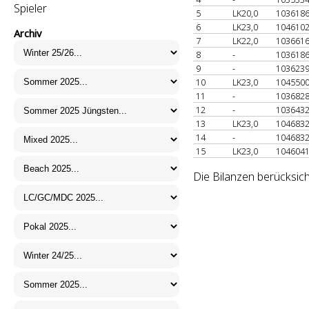
Spieler
5
LK20,0
103618
6
LK23,0
104610
Archiv
7
LK22,0
103661
8
-
103618
9
-
103623
10
LK23,0
104550
11
-
103682
12
-
103643
13
LK23,0
104683
14
-
104683
15
LK23,0
104604
Die Bilanzen berücksich