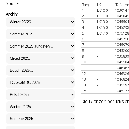
Spieler
Rang
LK
ID-Num
1
LK10,0
103014
Archiv
2
LK11,0
104504
3
LK13,0
104550
4
LK15,0
104523
5
LK17,0
107512
6
-
104521
7
-
104597
8
-
104520
9
-
103583
10
-
104550
11
-
104636
12
-
104632
13
-
104682
14
-
104519
15
-
104517
Die Bilanzen berücksich