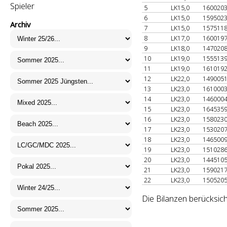
Spieler
5
LK15,0
160020
6
LK15,0
159502
Archiv
7
LK15,0
157511
8
LK17,0
160019
9
LK18,0
147020
10
LK19,0
155513
11
LK19,0
161019
12
LK22,0
149005
13
LK23,0
161000
14
LK23,0
146000
15
LK23,0
164535
16
LK23,0
158023
17
LK23,0
153020
18
LK23,0
146500
19
LK23,0
151028
20
LK23,0
144510
21
LK23,0
159021
22
LK23,0
150520
Die Bilanzen berücksich