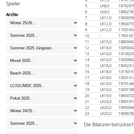
Spieler
5
LK8,0
1870297
6
LK9,0
1890278
Archiv
7
LK11,0
1930059
8
LK12,0
1950075
9
LK12,0
1735165
10
-
1795103
11
LK15,0
1880366
12
LK16,0
1005004
13
LK16,0
1910623
14
LK16,0
1005066
15
LK18,0
1845231
16
LK18,0
1015019
17
LK18,0
1035131
18
LK19,0
1970146
19
LK19,0
1005158
20
LK19,0
1860072
21
LK20,0
1800191
22
LK20,0
1995094
23
LK20,0
1900678
Die Bilanzen berücksich