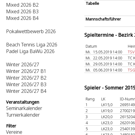
Tabelle
Mixed 2026 B2
Mixed 2026 B3
Mixed 2026 B4
Mannschaftsführer
Pokalwettbewerb 2026
Spieltermine - Bezirk
Beach Tennis Liga 2026
Datum
Hei
Padel Liga BaWü 2026
Mi.
15.05.2019 14:00
TSV
Mi.
22.05.2019 14:00
TC 
Winter 2026/27
Mi.
29.05.2019 14:00
TC 
Mi.
05.06.2019 14:00
TSG
Winter 2026/27 B1
Winter 2026/27 B2
Winter 2026/27 B3
Spieler - Sommer 201
Winter 2026/27 B4
Rang
LK
ID-Num
Veranstaltungen
1
LK15,0
269514
Seminarkalender
2
LK19,0
270021
Turnierkalender
3
LK20,0
261520
4
LK23,0
262010
Filter
5
LK23,0
254013
Vereine
6
LK23,0
248015