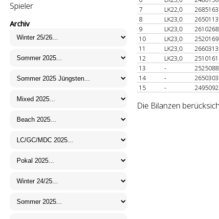
Spieler
7
LK22,0
268516
8
LK23,0
265011
Archiv
9
LK23,0
261026
10
LK23,0
252016
11
LK23,0
266031
12
LK23,0
251016
13
-
252508
14
-
265030
15
-
249509
Die Bilanzen berücksic