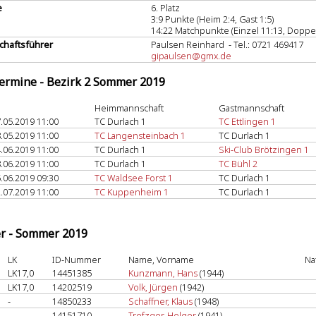
e
6. Platz
3:9 Punkte (Heim 2:4, Gast 1:5)
14:22 Matchpunkte (Einzel 11:13, Doppel
haftsführer
Paulsen Reinhard - Tel.: 0721 469417
gipaulsen@gmx.de
termine - Bezirk 2 Sommer 2019
Heimmannschaft
Gastmannschaft
.05.2019 11:00
TC Durlach 1
TC Ettlingen 1
.05.2019 11:00
TC Langensteinbach 1
TC Durlach 1
.06.2019 11:00
TC Durlach 1
Ski-Club Brötzingen 1
.06.2019 11:00
TC Durlach 1
TC Bühl 2
.06.2019 09:30
TC Waldsee Forst 1
TC Durlach 1
.07.2019 11:00
TC Kuppenheim 1
TC Durlach 1
er - Sommer 2019
LK
ID-Nummer
Name, Vorname
Na
LK17,0
14451385
Kunzmann, Hans
(1944)
LK17,0
14202519
Volk, Jürgen
(1942)
-
14850233
Schaffner, Klaus
(1948)
-
14151710
Trefzger, Helger
(1941)