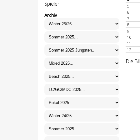
Spieler
5
6
Archiv
7
8
9
10
11
12
Die Bi