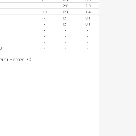
-
2:0
2:0
1:1
0:3
1:4
-
0:1
0:1
-
0:1
0:1
-
-
-
-
-
-
-
-
-
UT
-
-
-
e(n) Herren 70.