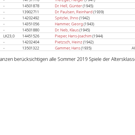
-
14501878
Dr. Hell, Günter
(1945)
-
13902711
Dr. Paulsen, Reinhard
(1939)
-
14202492
Spitzlei, Ihno
(1942)
-
14351056
Hammer, Georg
(1943)
-
14501880
Dr. Neb, Klaus
(1945)
LK23,0
14451526
Pieper, Hans-Joachim
(1944)
-
14202404
Pietzsch, Heinz
(1942)
-
13501322
Gammer, Hans
(1935)
A
lanzen berücksichtigen alle Sommer 2019 Spiele der Altersklass