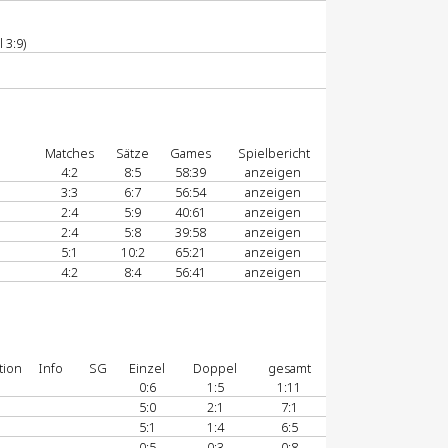
 3:9)
Matches
Sätze
Games
Spielbericht
4:2
8:5
58:39
anzeigen
3:3
6:7
56:54
anzeigen
2:4
5:9
40:61
anzeigen
2:4
5:8
39:58
anzeigen
5:1
10:2
65:21
anzeigen
4:2
8:4
56:41
anzeigen
tion
Info
SG
Einzel
Doppel
gesamt
0:6
1:5
1:11
5:0
2:1
7:1
5:1
1:4
6:5
0:5
0:3
0:8