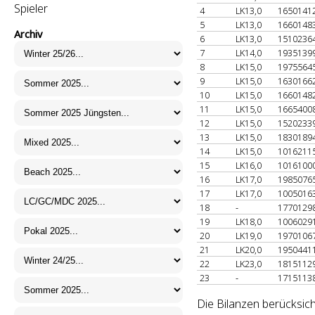
Spieler
4
LK13,0
1650141
5
LK13,0
1660148
Archiv
6
LK13,0
1510236
7
LK14,0
1935139
8
LK15,0
1975564
9
LK15,0
1630166
10
LK15,0
1660148
11
LK15,0
1665400
12
LK15,0
1520233
13
LK15,0
1830189
14
LK15,0
1016211
15
LK16,0
1016100
16
LK17,0
1985076
17
LK17,0
1005016
18
-
1770129
19
LK18,0
1006029
20
LK19,0
1970106
21
LK20,0
1950441
22
LK23,0
1815112
23
-
1715113
Die Bilanzen berücksich