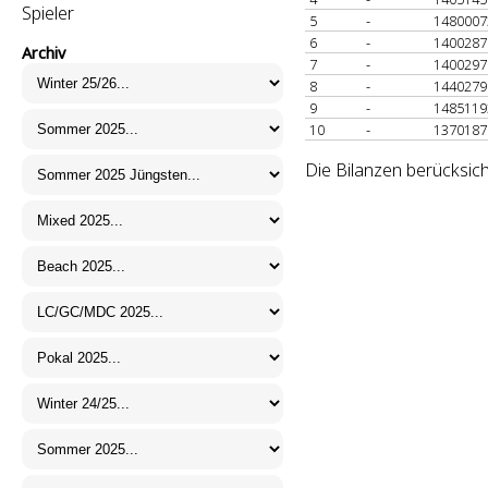
Spieler
5
-
148000
6
-
140028
Archiv
7
-
140029
8
-
144027
9
-
148511
10
-
137018
Die Bilanzen berücksich