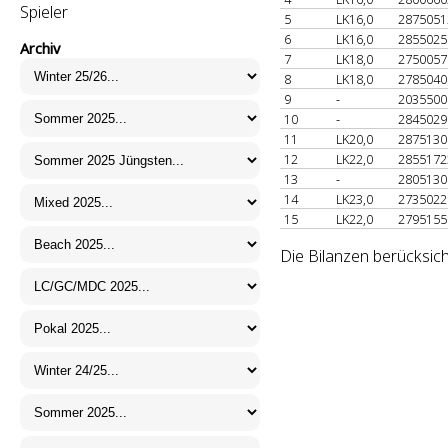
Spieler
5
LK16,0
287505
6
LK16,0
285502
Archiv
7
LK18,0
275005
8
LK18,0
278504
9
-
203550
10
-
284502
11
LK20,0
287513
12
LK22,0
285517
13
-
280513
14
LK23,0
273502
15
LK22,0
279515
Die Bilanzen berücksic