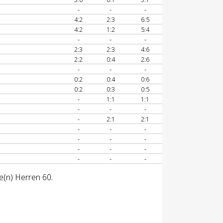
-
-
-
4:2
2:3
6:5
4:2
1:2
5:4
-
-
-
2:3
2:3
4:6
2:2
0:4
2:6
-
-
-
0:2
0:4
0:6
0:2
0:3
0:5
-
1:1
1:1
-
-
-
-
2:1
2:1
-
-
-
-
-
-
-
-
-
-
-
-
e(n) Herren 60.