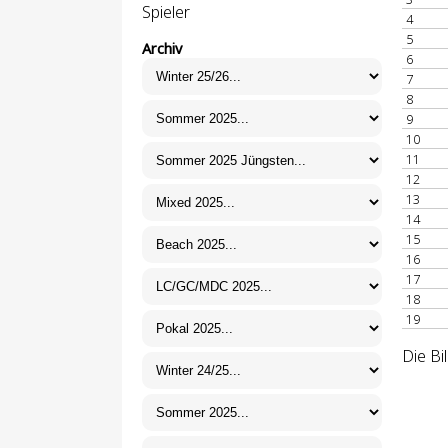
Spieler
4
5
Archiv
6
7
8
9
10
11
12
13
14
15
16
17
18
19
Die Bi