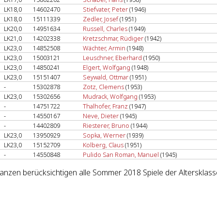
LK18,0
14602470
Stiefvater, Peter
(1946)
LK18,0
15111339
Zedler, Josef
(1951)
LK20,0
14951634
Russell, Charles
(1949)
LK21,0
14202338
Kretzschmar, Rüdiger
(1942)
LK23,0
14852508
Wächter, Armin
(1948)
LK23,0
15003121
Leuschner, Eberhard
(1950)
LK23,0
14850241
Elgert, Wolfgang
(1948)
LK23,0
15151407
Seywald, Ottmar
(1951)
-
15302878
Zotz, Clemens
(1953)
LK23,0
15302656
Mudrack, Wolfgang
(1953)
-
14751722
Thalhofer, Franz
(1947)
-
14550167
Neve, Dieter
(1945)
-
14402809
Riesterer, Bruno
(1944)
LK23,0
13950929
Sopka, Werner
(1939)
LK23,0
15152709
Kolberg, Claus
(1951)
-
14550848
Pulido San Roman, Manuel
(1945)
lanzen berücksichtigen alle Sommer 2018 Spiele der Altersklass