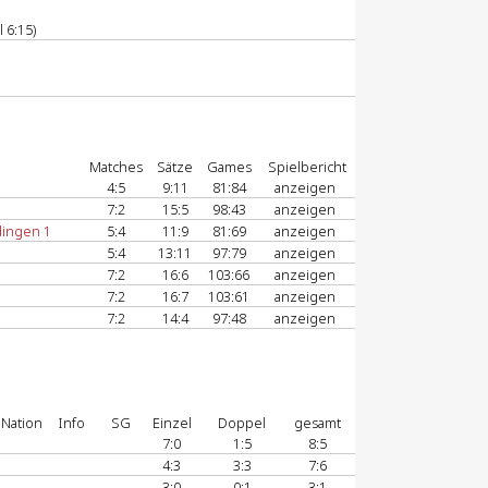
 6:15)
Matches
Sätze
Games
Spielbericht
4:5
9:11
81:84
anzeigen
7:2
15:5
98:43
anzeigen
ingen 1
5:4
11:9
81:69
anzeigen
5:4
13:11
97:79
anzeigen
7:2
16:6
103:66
anzeigen
7:2
16:7
103:61
anzeigen
7:2
14:4
97:48
anzeigen
Nation
Info
SG
Einzel
Doppel
gesamt
7:0
1:5
8:5
4:3
3:3
7:6
3:0
0:1
3:1