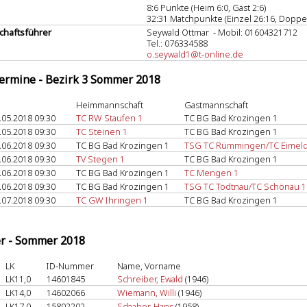
8:6 Punkte (Heim 6:0, Gast 2:6)
32:31 Matchpunkte (Einzel 26:16, Doppel
haftsführer
Seywald Ottmar - Mobil: 01604321712
Tel.: 076334588
o.seywald1@t-online.de
termine - Bezirk 3 Sommer 2018
Heimmannschaft
Gastmannschaft
.05.2018 09:30
TC RW Staufen 1
TC BG Bad Krozingen 1
.05.2018 09:30
TC Steinen 1
TC BG Bad Krozingen 1
.06.2018 09:30
TC BG Bad Krozingen 1
TSG TC Rümmingen/TC Eimeld
.06.2018 09:30
TV Stegen 1
TC BG Bad Krozingen 1
.06.2018 09:30
TC BG Bad Krozingen 1
TC Mengen 1
.06.2018 09:30
TC BG Bad Krozingen 1
TSG TC Todtnau/TC Schönau 1
.07.2018 09:30
TC GW Ihringen 1
TC BG Bad Krozingen 1
er - Sommer 2018
LK
ID-Nummer
Name, Vorname
LK11,0
14601845
Schreiber, Ewald
(1946)
LK14,0
14602066
Wiemann, Willi
(1946)
LK17,0
15802202
Schaber, Hans
(1958)