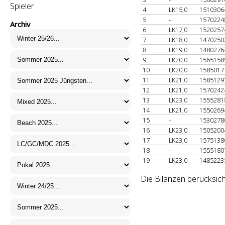
Spieler
4
LK15,0
151030
5
-
157022
Archiv
6
LK17,0
152025
7
LK18,0
147025
8
LK19,0
148027
9
LK20,0
156515
10
LK20,0
158501
11
LK21,0
158512
12
LK21,0
157024
13
LK23,0
155528
14
LK21,0
155026
15
-
153027
16
LK23,0
150520
17
LK23,0
157513
18
-
155518
19
LK23,0
148522
Die Bilanzen berücksich