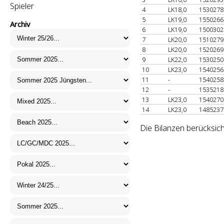
Spieler
4
LK18,0
153027
5
LK19,0
155026
Archiv
6
LK19,0
150030
7
LK20,0
151027
8
LK20,0
152026
9
LK22,0
153025
10
LK23,0
154025
11
-
154025
12
-
153521
13
LK23,0
154027
14
LK23,0
148523
Die Bilanzen berücksich