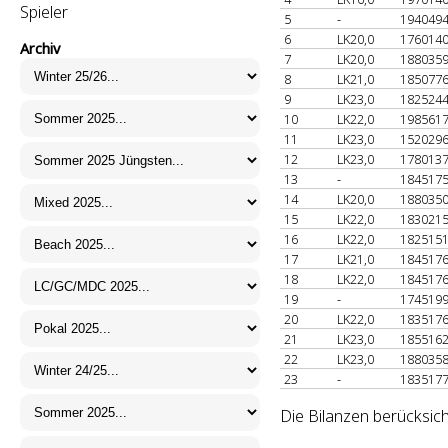
Spieler
5
-
194049
6
LK20,0
176014
Archiv
7
LK20,0
188035
8
LK21,0
185077
9
LK23,0
182524
10
LK22,0
198561
11
LK23,0
152029
12
LK23,0
178013
13
-
184517
14
LK20,0
188035
15
LK22,0
183021
16
LK22,0
182515
17
LK21,0
184517
18
LK22,0
184517
19
-
174519
20
LK22,0
183517
21
LK23,0
185516
22
LK23,0
188035
23
-
183517
Die Bilanzen berücksich