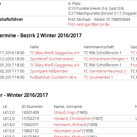
e
6. Platz
0:10 Punkte (Heim 0:4, Gast 0:6)
3:27 Matchpunkte (Einzel 3:17, Doppel 
haftsführer
Fritz Michael - Mobil: 01708055694
fritz-selinger@arcor.de
termine - Bezirk 2 Winter 2016/2017
Halle
Heimmannschaft
Gas
.11.2016 18:00
TC Blau-Weiß Gaggenau e.V
TC RW Schöllbronn 1
TC 
.12.2016 18:00
Sporttreff Durmersheim
TC Elchesheim-Illingen 1
TC 
.01.2017 18:00
TC Blau-Weiß Gaggenau e.V
TC RW Schöllbronn 1
Pos
.02.2017 17:00
Sportpark Faßbender
FC Germania Neureut 2
TC 
.03.2017 18:00
Fußballclub Südstern 06 e
TC Grünwinkel 1
TC 
er - Winter 2016/2017
LK
ID-Nummer
Name, Vorname
N
LK12,0
16501409
Strauß, Ingo
(1965)
LK12,0
15702219
Howard, Christopher
(1957)
LK14,0
15902071
Hermann, Richard
(1959)
LK15,0
15802152
Neumaier, Josef
(1958)
LK15,0
16101864
Fritzsche, Michael
(1961)