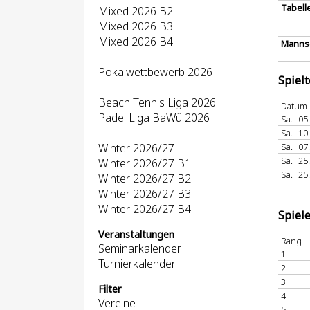
Tabell
Mixed 2026 B2
Mixed 2026 B3
Mixed 2026 B4
Mannsc
Pokalwettbewerb 2026
Spiel
Beach Tennis Liga 2026
Datum
Padel Liga BaWü 2026
Sa.
05
Sa.
10
Winter 2026/27
Sa.
07
Sa.
25
Winter 2026/27 B1
Sa.
25
Winter 2026/27 B2
Winter 2026/27 B3
Winter 2026/27 B4
Spiel
Veranstaltungen
Rang
Seminarkalender
1
Turnierkalender
2
3
Filter
4
Vereine
5