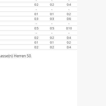
0:2
0:2
0:4
-
-
-
0:1
0:1
0:2
0:3
0:3
0:6
-
-
-
0:5
0:5
0:10
-
-
-
0:2
0:2
0:4
0:1
0:1
0:2
0:2
0:2
0:4
lasse(n) Herren 50.