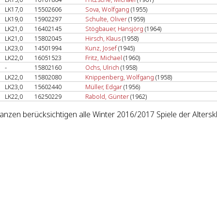
LK17,0
15502606
Sova, Wolfgang
(1955)
LK19,0
15902297
Schulte, Oliver
(1959)
LK21,0
16402145
Stögbauer, Hansjörg
(1964)
LK21,0
15802045
Hirsch, Klaus
(1958)
LK23,0
14501994
Kunz, Josef
(1945)
LK22,0
16051523
Fritz, Michael
(1960)
-
15802160
Ochs, Ulrich
(1958)
LK22,0
15802080
Knippenberg, Wolfgang
(1958)
LK23,0
15602440
Müller, Edgar
(1956)
LK22,0
16250229
Rabold, Günter
(1962)
lanzen berücksichtigen alle Winter 2016/2017 Spiele der Altersk