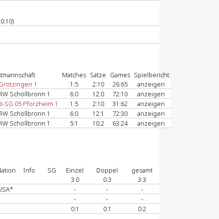
0:10)
tmannschaft
Matches
Sätze
Games
Spielbericht
Grötzingen 1
1:5
2:10
26:65
anzeigen
RW Schöllbronn 1
6:0
12:0
72:10
anzeigen
t-SG 05 Pforzheim 1
1:5
2:10
31:62
anzeigen
RW Schöllbronn 1
6:0
12:1
72:30
anzeigen
RW Schöllbronn 1
5:1
10:2
63:24
anzeigen
ation
Info
SG
Einzel
Doppel
gesamt
3:0
0:3
3:3
USA*
-
-
-
-
-
-
0:1
0:1
0:2
-
-
-