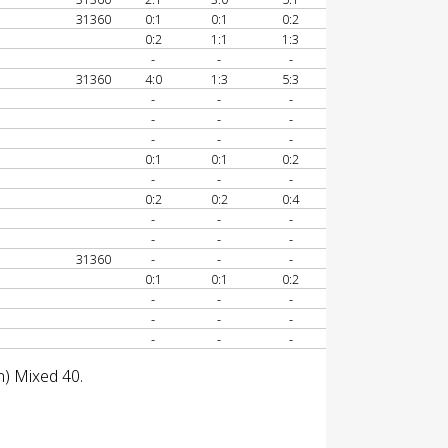
31360
0:1
0:1
0:2
0:2
1:1
1:3
-
-
-
31360
4:0
1:3
5:3
-
-
-
-
-
-
-
-
-
0:1
0:1
0:2
-
-
-
0:2
0:2
0:4
-
-
-
-
-
-
31360
-
-
-
0:1
0:1
0:2
-
-
-
-
-
-
-
-
-
n) Mixed 40.