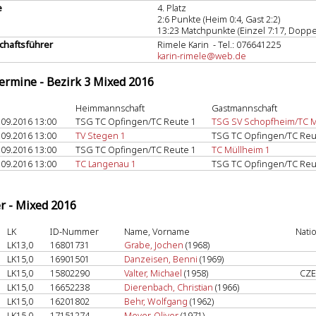
e
4. Platz
2:6 Punkte (Heim 0:4, Gast 2:2)
13:23 Matchpunkte (Einzel 7:17, Doppel
haftsführer
Rimele Karin - Tel.: 076641225
karin-rimele@web.de
termine - Bezirk 3 Mixed 2016
Heimmannschaft
Gastmannschaft
.09.2016 13:00
TSG TC Opfingen/TC Reute 1
TSG SV Schopfheim/TC M
.09.2016 13:00
TV Stegen 1
TSG TC Opfingen/TC Reu
.09.2016 13:00
TSG TC Opfingen/TC Reute 1
TC Müllheim 1
.09.2016 13:00
TC Langenau 1
TSG TC Opfingen/TC Reu
er - Mixed 2016
LK
ID-Nummer
Name, Vorname
Nati
LK13,0
16801731
Grabe, Jochen
(1968)
LK15,0
16901501
Danzeisen, Benni
(1969)
LK15,0
15802290
Valter, Michael
(1958)
CZ
LK15,0
16652238
Dierenbach, Christian
(1966)
LK15,0
16201802
Behr, Wolfgang
(1962)
LK15,0
17151274
Meyer, Oliver
(1971)