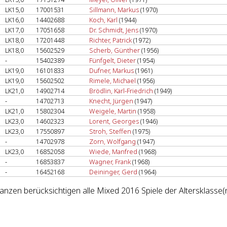
LK15,0
17001531
Sillmann, Markus
(1970)
LK16,0
14402688
Koch, Karl
(1944)
LK17,0
17051658
Dr. Schmidt, Jens
(1970)
LK18,0
17201448
Richter, Patrick
(1972)
LK18,0
15602529
Scherb, Günther
(1956)
-
15402389
Fünfgelt, Dieter
(1954)
LK19,0
16101833
Dufner, Markus
(1961)
LK19,0
15602502
Rimele, Michael
(1956)
LK21,0
14902714
Brödlin, Karl-Friedrich
(1949)
-
14702713
Knecht, Jürgen
(1947)
LK21,0
15802304
Weigele, Martin
(1958)
LK23,0
14602323
Lorent, Georges
(1946)
LK23,0
17550897
Stroh, Steffen
(1975)
-
14702978
Zorn, Wolfgang
(1947)
LK23,0
16852058
Wiede, Manfred
(1968)
-
16853837
Wagner, Frank
(1968)
-
16452168
Deininger, Gerd
(1964)
lanzen berücksichtigen alle Mixed 2016 Spiele der Altersklasse(