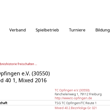
Verband
Spielbetrieb
Turniere
Bildung
bnishistorie freischalten ...
pfingen e.V. (30550)
d 40 1, Mixed 2016
TC Opfingen e.V. (30550)
Fänchelenweg 1, 79112 Freiburg
http://www.tc-opfingen.de
chaft
TSG TC Opfingen/TC Reute 1
Mixed 40 2.Bezirksliga Gr. 021