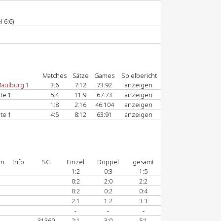
 6:6)
Matches
Sätze
Games
Spielbericht
aulburg 1
3:6
7:12
73:92
anzeigen
te 1
5:4
11:9
67:73
anzeigen
1:8
2:16
46:104
anzeigen
te 1
4:5
8:12
63:91
anzeigen
on
Info
SG
Einzel
Doppel
gesamt
1:2
0:3
1:5
0:2
2:0
2:2
E
0:2
0:2
0:4
2:1
1:2
3:3
-
-
-
31360
2:1
3:0
5:1