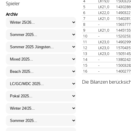
4
LK19,0
150032
Spieler
5
LK21,0
143028
6
LK22,0
149032
Archiv
7
LK21,0
154028
8
-
156577
9
LK21,0
144515
10
-
152025
11
LK23,0
149029
12
LK23,0
157043
13
LK23,0
150514
14
-
138024
15
-
150032
16
-
140027
Die Bilanzen berücksich