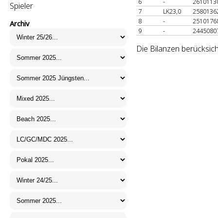
6
-
2610113
Spieler
7
LK23,0
2580136
8
-
2510176
Archiv
9
-
2445080
Die Bilanzen berücksic