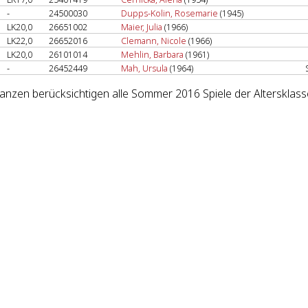
-
24500030
Dupps-Kolin, Rosemarie
(1945)
LK20,0
26651002
Maier, Julia
(1966)
LK22,0
26652016
Clemann, Nicole
(1966)
LK20,0
26101014
Mehlin, Barbara
(1961)
-
26452449
Mah, Ursula
(1964)
lanzen berücksichtigen alle Sommer 2016 Spiele der Altersklas