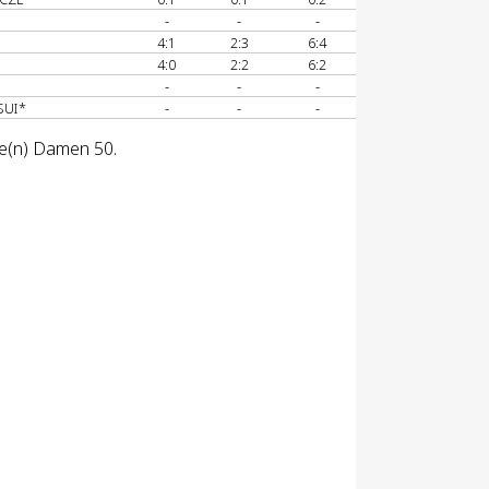
-
-
-
4:1
2:3
6:4
4:0
2:2
6:2
-
-
-
SUI*
-
-
-
se(n) Damen 50.