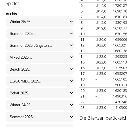
Spieler
5
LK14,0
172012
6
LK14,0
169017
Archiv
7
LK14,0
163018
8
LK15,0
158019
9
LK19,0
161017
10
-
167015
11
LK20,0
165900
12
LK23,0
166532
13
-
168017
14
LK22,0
159522
15
LK23,0
160511
16
LK23,0
171590
17
LK23,0
163520
18
-
166510
19
-
150031
20
LK23,0
162018
21
-
149031
22
-
142024
23
LK23,0
141030
Die Bilanzen berücksich