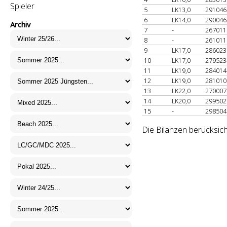
Spieler
5
LK13,0
29104
6
LK14,0
29004
Archiv
7
-
26701
8
-
26101
9
LK17,0
28602
10
LK17,0
27952
11
LK19,0
28401
12
LK19,0
28101
13
LK22,0
27000
14
LK20,0
29950
15
-
29850
Die Bilanzen berücksic