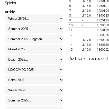
5
LK15,0
175010
Spieler
6
LK16,0
175010
7
LK16,0
173010
Archiv
8
LK16,0
189028
9
-
182018
10
-
189060
11
-
189013
12
-
190022
13
LK17,0
185020
14
LK18,0
188033
15
LK19,0
186025
Die Bilanzen berücksich