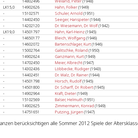
-
14802496
Weiland, Peter
(1948)
LK15,0
14902626
Hahn, Folker
(1949)
-
15102571
Schuler, Arnold
(1951)
-
14402450
Seeger, Hanspeter
(1944)
-
14202120
Dr. Wiesemann, Dr. Wolf
(1942)
LK19,0
14501797
Hahn, Karl-Heinz
(1945)
-
14650177
Bleich, Wolfgang
(1946)
-
14602072
Bartenschlager, Kurt
(1946)
-
15002764
Galitschke, Roland
(1950)
-
14902624
Ganzmann, Kurt
(1949)
-
14702450
Meier, Albrecht
(1947)
-
14302436
Löbbecke, Rüdiger
(1943)
-
14402451
Dr. Walz, Dr. Rainer
(1944)
-
14501798
Horsch, Rudolf
(1945)
-
14501800
Dr. Scharff, Dr. Robert
(1945)
-
14902964
Kraft, Dieter
(1949)
-
15102569
Balser, Helmuth
(1951)
-
14902625
Zimmermann, Konrad
(1949)
-
14751651
Putzing, Jürgen
(1947)
lanzen berücksichtigen alle Sommer 2012 Spiele der Altersklass