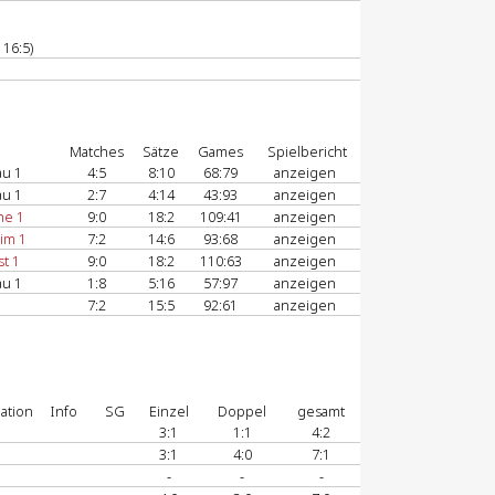
 16:5)
Matches
Sätze
Games
Spielbericht
u 1
4:5
8:10
68:79
anzeigen
u 1
2:7
4:14
43:93
anzeigen
he 1
9:0
18:2
109:41
anzeigen
im 1
7:2
14:6
93:68
anzeigen
t 1
9:0
18:2
110:63
anzeigen
u 1
1:8
5:16
57:97
anzeigen
7:2
15:5
92:61
anzeigen
ation
Info
SG
Einzel
Doppel
gesamt
3:1
1:1
4:2
3:1
4:0
7:1
-
-
-