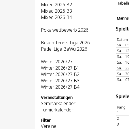
Tabell
Mixed 2026 B2
Mixed 2026 B3
Mixed 2026 B4
Mannsc
Spiel
Pokalwettbewerb 2026
Datum
Beach Tennis Liga 2026
Sa.
05
Padel Liga BaWü 2026
Sa.
12
Sa.
19
Winter 2026/27
Sa.
16
Winter 2026/27 B1
Sa.
23
Winter 2026/27 B2
Sa.
30
Sa.
07
Winter 2026/27 B3
Winter 2026/27 B4
Spiel
Veranstaltungen
Seminarkalender
Rang
Turnierkalender
1
2
Filter
3
Vereine