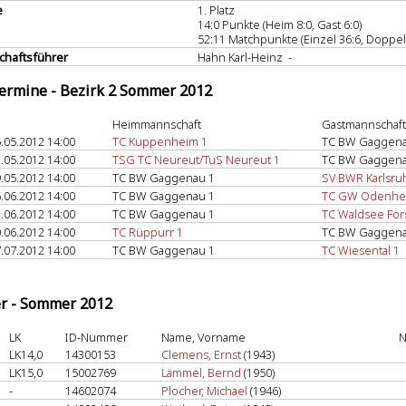
e
1. Platz
14:0 Punkte (Heim 8:0, Gast 6:0)
52:11 Matchpunkte (Einzel 36:6, Doppel
haftsführer
Hahn Karl-Heinz -
termine - Bezirk 2 Sommer 2012
Heimmannschaft
Gastmannschaft
.05.2012 14:00
TC Kuppenheim 1
TC BW Gaggena
.05.2012 14:00
TSG TC Neureut/TuS Neureut 1
TC BW Gaggena
.05.2012 14:00
TC BW Gaggenau 1
SV BWR Karlsru
.06.2012 14:00
TC BW Gaggenau 1
TC GW Odenhe
.06.2012 14:00
TC BW Gaggenau 1
TC Waldsee Fors
.06.2012 14:00
TC Rüppurr 1
TC BW Gaggena
.07.2012 14:00
TC BW Gaggenau 1
TC Wiesental 1
er - Sommer 2012
LK
ID-Nummer
Name, Vorname
N
LK14,0
14300153
Clemens, Ernst
(1943)
LK15,0
15002769
Lämmel, Bernd
(1950)
-
14602074
Plocher, Michael
(1946)