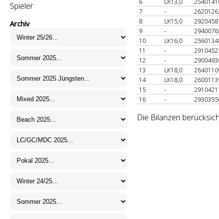
6
LK13,0
254014
Spieler
7
-
262012
8
LK15,0
292045
Archiv
9
-
294007
10
LK16,0
256013
11
-
291045
12
-
290049
13
LK18,0
264011
14
LK18,0
260011
15
-
291042
16
-
293035
Die Bilanzen berücksic