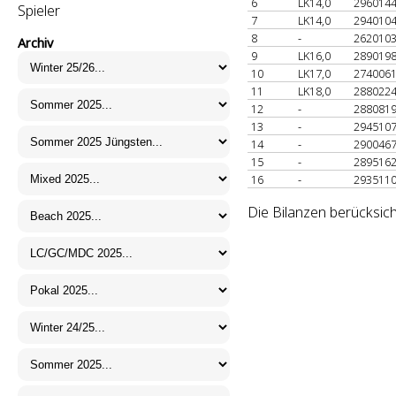
6
LK14,0
296014
Spieler
7
LK14,0
294010
8
-
262010
Archiv
9
LK16,0
289019
10
LK17,0
274006
11
LK18,0
288022
12
-
288081
13
-
294510
14
-
290046
15
-
289516
16
-
293511
Die Bilanzen berücksic