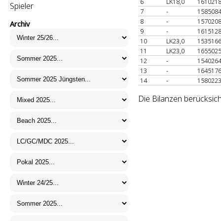
6
LK18,0
161021
Spieler
7
-
158508
8
-
157020
Archiv
9
-
161512
10
LK23,0
153516
11
LK23,0
165502
12
-
154026
13
-
164517
14
-
158022
Die Bilanzen berücksich