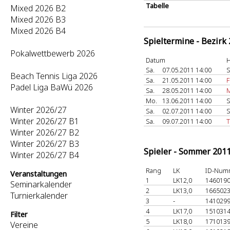
Tabelle
Mixed 2026 B2
Mixed 2026 B3
Mixed 2026 B4
Spieltermine - Bezirk
Pokalwettbewerb 2026
Datum
H
Sa.
07.05.2011 14:00
S
Beach Tennis Liga 2026
Sa.
21.05.2011 14:00
F
Padel Liga BaWü 2026
Sa.
28.05.2011 14:00
M
Mo.
13.06.2011 14:00
S
Winter 2026/27
Sa.
02.07.2011 14:00
S
Winter 2026/27 B1
Sa.
09.07.2011 14:00
T
Winter 2026/27 B2
Winter 2026/27 B3
Spieler - Sommer 201
Winter 2026/27 B4
Rang
LK
ID-Num
Veranstaltungen
1
LK12,0
146019
Seminarkalender
2
LK13,0
166502
Turnierkalender
3
-
141029
4
LK17,0
151031
Filter
5
LK18,0
171013
Vereine