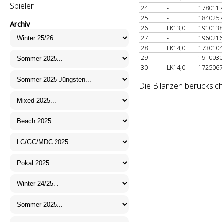
Spieler
24
-
178011
25
-
184025
Archiv
26
LK13,0
191013
27
-
196021
28
LK14,0
173010
29
-
191003
30
LK14,0
172506
Die Bilanzen berücksich