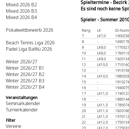
Spieltermine - Bezirk
Mixed 2026 B2
Es sind noch keine Sp
Mixed 2026 B3
Mixed 2026 B4
Spieler - Sommer 201
Pokalwettbewerb 2026
Rang
LK
ID-Num
7
LK7,0
190025
8
-
169017
Beach Tennis Liga 2026
9
LK9,0
177052
Padel Liga BaWü 2026
10
LK9,0
176011
11
LK9,0
192013
Winter 2026/27
12
LK10,0
171016
Winter 2026/27 B1
13
-
191019
Winter 2026/27 B2
14
LK10,0
188030
Winter 2026/27 B3
15
-
191027
Winter 2026/27 B4
16
-
194007
17
LK11,0
174012
Veranstaltungen
18
-
188014
Seminarkalender
19
LK11,0
178507
Turnierkalender
20
LK11,0
182018
21
LK11,0
197011
Filter
22
LK12,0
175013
Vereine
23
LK12,0
177503