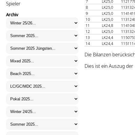
7
LK25,0
112177
Spieler
8
LK25,0
113132
9
LK25,0
114141
Archiv
10
LK25,0
113124
11
LK24,8
114104
12
LK25,0
113132
13
LK24,4
115075
14
LK24,4
115111
Die Bilanzen berücksich
Dies ist ein Auszug de