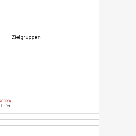
Zielgruppen
40090)
shafen