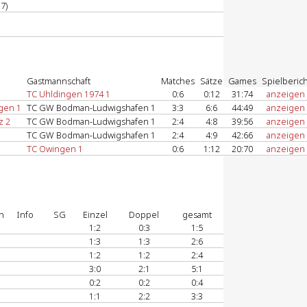
7)
Gastmannschaft
Matches
Sätze
Games
Spielberich
TC Uhldingen 1974 1
0:6
0:12
31:74
anzeigen
gen 1
TC GW Bodman-Ludwigshafen 1
3:3
6:6
44:49
anzeigen
z 2
TC GW Bodman-Ludwigshafen 1
2:4
4:8
39:56
anzeigen
TC GW Bodman-Ludwigshafen 1
2:4
4:9
42:66
anzeigen
TC Owingen 1
0:6
1:12
20:70
anzeigen
n
Info
SG
Einzel
Doppel
gesamt
1:2
0:3
1:5
1:3
1:3
2:6
1:2
1:2
2:4
3:0
2:1
5:1
0:2
0:2
0:4
1:1
2:2
3:3