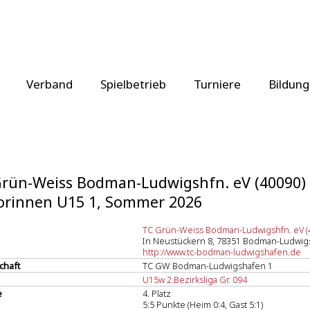
Verband
Spielbetrieb
Turniere
Bildung
rün-Weiss Bodman-Ludwigshfn. eV (40090)
orinnen U15 1, Sommer 2026
TC Grün-Weiss Bodman-Ludwigshfn. eV (
In Neustückern 8, 78351 Bodman-Ludwig
http://www.tc-bodman-ludwigshafen.de
chaft
TC GW Bodman-Ludwigshafen 1
U15w 2.Bezirksliga Gr. 094
e
4. Platz
5:5 Punkte (Heim 0:4, Gast 5:1)