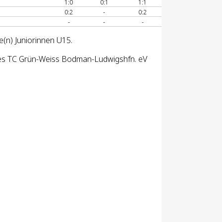
1:0
0:1
1:1
0:2
-
0:2
-
-
-
e(n) Juniorinnen U15.
des TC Grün-Weiss Bodman-Ludwigshfn. eV