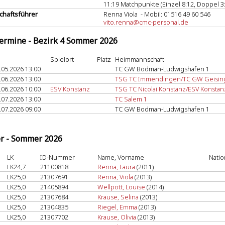
11:19 Matchpunkte (Einzel 8:12, Doppel 3:
haftsführer
Renna Viola - Mobil: 01516 49 60 546
vito.renna@cmc-personal.de
termine - Bezirk 4 Sommer 2026
Spielort
Platz
Heimmannschaft
.05.2026 13:00
TC GW Bodman-Ludwigshafen 1
.06.2026 13:00
TSG TC Immendingen/TC GW Geisin
.06.2026 10:00
ESV Konstanz
TSG TC Nicolai Konstanz/ESV Konstan
.07.2026 13:00
TC Salem 1
.07.2026 09:00
TC GW Bodman-Ludwigshafen 1
er - Sommer 2026
LK
ID-Nummer
Name, Vorname
Natio
LK24,7
21100818
Renna, Laura
(2011)
LK25,0
21307691
Renna, Viola
(2013)
LK25,0
21405894
Wellpott, Louise
(2014)
LK25,0
21307684
Krause, Selina
(2013)
LK25,0
21304835
Riegel, Emma
(2013)
LK25,0
21307702
Krause, Olivia
(2013)