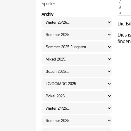
7
Spieler
8
9
Archiv
Die Bi
Dies 
finden