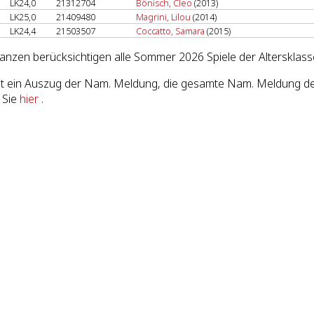
LK24,0
21312704
Bönisch, Cleo
(2013)
LK25,0
21409480
Magrini, Lilou
(2014)
LK24,4
21503507
Coccatto, Samara
(2015)
lanzen berücksichtigen alle Sommer 2026 Spiele der Altersklass
ist ein Auszug der Nam. Meldung, die gesamte Nam. Meldung 
 Sie
hier
.