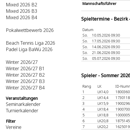
Mannschaftsführer
Mixed 2026 B2
Mixed 2026 B3
Mixed 2026 B4
Spieltermine - Bezirk
Pokalwettbewerb 2026
Datum
So.
10.05.2026 09:30
So.
17.05.2026 09:30
Beach Tennis Liga 2026
So.
14.06.2026 09:30
Padel Liga BaWü 2026
So.
21.06.2026 09:30
So.
05.07.2026 09:30
Winter 2026/27
Winter 2026/27 B1
Winter 2026/27 B2
Spieler - Sommer 202
Winter 2026/27 B3
Rang
LK
ID-Num
Winter 2026/27 B4
1
LK14,0
180036
2
LK14,4
173011
Veranstaltungen
3
LK15,9
190029
Seminarkalender
4
LK18,4
190070
Turnierkalender
5
LK18,8
100000
6
LK20,8
187514
Filter
Vereine
7
LK20,2
162501