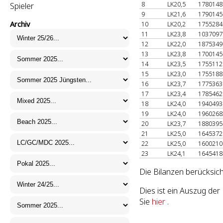
8
LK20,5
178014
Spieler
9
LK21,6
179014
Archiv
10
LK20,2
175528
11
LK23,8
103709
12
LK22,0
187534
13
LK23,8
170014
14
LK23,5
175511
15
LK23,0
175518
16
LK23,7
177536
17
LK23,4
178546
18
LK24,0
194049
19
LK24,0
196026
20
LK23,7
188039
21
LK25,0
164537
22
LK25,0
160021
23
LK24,1
164541
Die Bilanzen berücksich
Dies ist ein Auszug de
Sie
hier
.