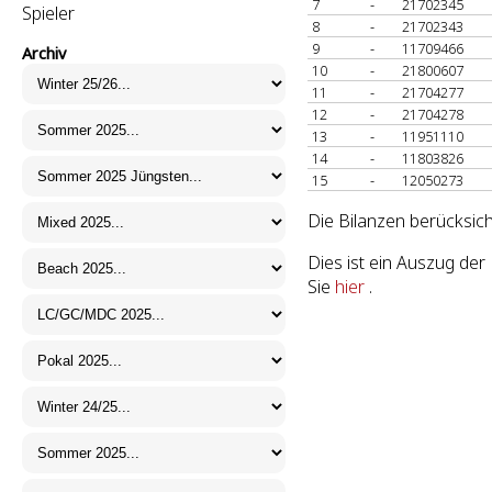
7
-
21702345
Spieler
8
-
21702343
9
-
11709466
Archiv
10
-
21800607
11
-
21704277
12
-
21704278
13
-
11951110
14
-
11803826
15
-
12050273
Die Bilanzen berücksich
Dies ist ein Auszug d
Sie
hier
.