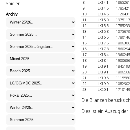
8
LK14,1
186526
Spieler
9
LK14,5
178542
Archiv
10
LK14,6
112043
11
LK15,0
197511
12
LK15,5
178523
13
LK15,8
107567
14
LK16,5
178014
15
LK17,5
180630
16
LK17,8
186029
17
LK18,4
196024
18
LK18,4
190068
19
LK19,1
184519
20
LK19,1
180656
21
LK19,6
111558
22
LK19,9
108290
23
LK20,1
171014
Die Bilanzen berücksich
Dies ist ein Auszug de