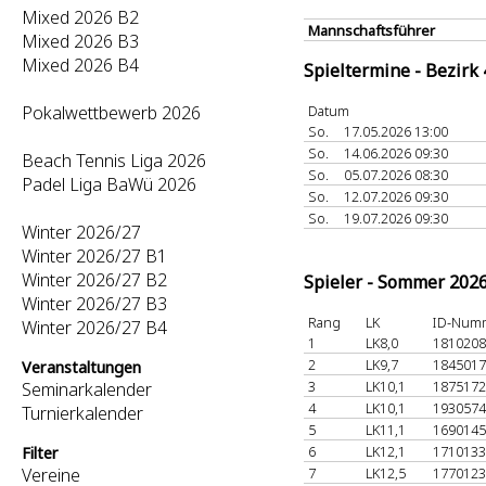
Mixed 2026 B2
Mannschaftsführer
Mixed 2026 B3
Mixed 2026 B4
Spieltermine - Bezirk
Pokalwettbewerb 2026
Datum
So.
17.05.2026 13:00
So.
14.06.2026 09:30
Beach Tennis Liga 2026
So.
05.07.2026 08:30
Padel Liga BaWü 2026
So.
12.07.2026 09:30
So.
19.07.2026 09:30
Winter 2026/27
Winter 2026/27 B1
Winter 2026/27 B2
Spieler - Sommer 202
Winter 2026/27 B3
Rang
LK
ID-Num
Winter 2026/27 B4
1
LK8,0
181020
2
LK9,7
184501
Veranstaltungen
3
LK10,1
187517
Seminarkalender
4
LK10,1
193057
Turnierkalender
5
LK11,1
169014
6
LK12,1
171013
Filter
Vereine
7
LK12,5
177012