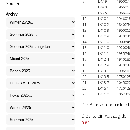
7
LK7,9
195007
Spieler
8
LK8,0
196605
9
LK9,5
196600
Archiv
10
LK10,1
194601
11
LK10,2
184025
12
LK10,9
195006
13
LK10,9
193004
14
LK11,0
190064
15
LK11,0
192004
16
LK11,1
193574
17
LK12,4
191058
18
LK12,9
192004
19
LK13,1
199650
20
LK13,5
175012
21
LK13,7
104502
22
LK15,1
172012
23
LK16,0
105730
Die Bilanzen berücksich
Dies ist ein Auszug de
hier
.