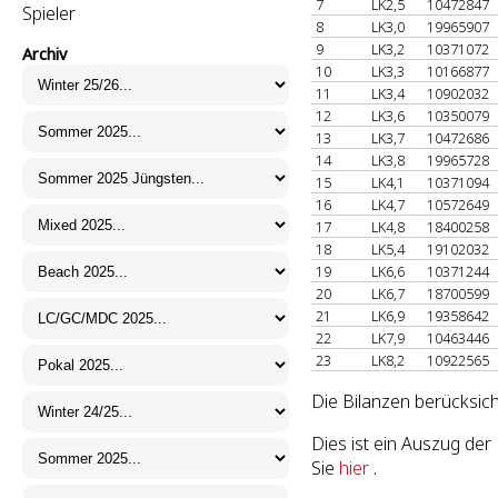
7
LK2,5
10472847
Spieler
8
LK3,0
19965907
9
LK3,2
10371072
Archiv
10
LK3,3
10166877
11
LK3,4
10902032
12
LK3,6
10350079
13
LK3,7
10472686
14
LK3,8
19965728
15
LK4,1
10371094
16
LK4,7
10572649
17
LK4,8
18400258
18
LK5,4
19102032
19
LK6,6
10371244
20
LK6,7
18700599
21
LK6,9
19358642
22
LK7,9
10463446
23
LK8,2
10922565
Die Bilanzen berücksich
Dies ist ein Auszug d
Sie
hier
.