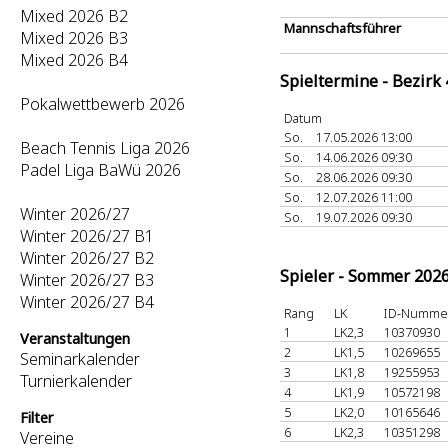
Mixed 2026 B2
Mannschaftsführer
Mixed 2026 B3
Mixed 2026 B4
Spieltermine - Bezirk
Pokalwettbewerb 2026
Datum
So.
17.05.2026 13:00
Beach Tennis Liga 2026
So.
14.06.2026 09:30
Padel Liga BaWü 2026
So.
28.06.2026 09:30
So.
12.07.2026 11:00
Winter 2026/27
So.
19.07.2026 09:30
Winter 2026/27 B1
Winter 2026/27 B2
Spieler - Sommer 202
Winter 2026/27 B3
Winter 2026/27 B4
Rang
LK
ID-Numme
1
LK2,3
10370930
Veranstaltungen
2
LK1,5
10269655
Seminarkalender
3
LK1,8
19255953
Turnierkalender
4
LK1,9
10572198
5
LK2,0
10165646
Filter
6
LK2,3
10351298
Vereine