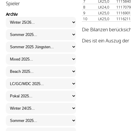
7
LK25,0
111584
Spieler
8
LK24,0
111707
9
LK25,0
111690
Archiv
10
LK25,0
111621
Die Bilanzen berücksich
Dies ist ein Auszug de