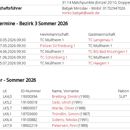
31:14 Matchpunkte (Einzel 20:10, Doppel
haftsführer
Babjak Miroslav - Mobil: 01732947026
mirko.babjak@web.de
termine - Bezirk 3 Sommer 2026
Heimmannschaft
Gastmannschaft
0.05.2026 09:30
TC Müllheim 1
TC Langenau 1
7.05.2026 09:30
Polizei SV Freiburg 1
TC Müllheim 1
4.06.2026 09:30
TC Müllheim 1
TC BG Bad Krozingen 1
1.06.2026 09:30
TC Schönberg 1
TC Müllheim 1
5.07.2026 09:30
TC Müllheim 1
TC Haagen 1
er - Sommer 2026
LK
ID-Nummer
Name, Vorname
Nation
LK4,0
19300394
Bretting, Dimitri
(1993)
SUI*
LK5,2
19100018
Seib, Ulrich
(1991)
LK5,7
18800007
Warda, Oliver
(1988)
LK6,1
18703600
Tröndlin, Simon
(1987)
LK6,4
19100882
Sideris, Nikolas
(1991)
LK7,9
18902219
Petersen, Finn
(1989)