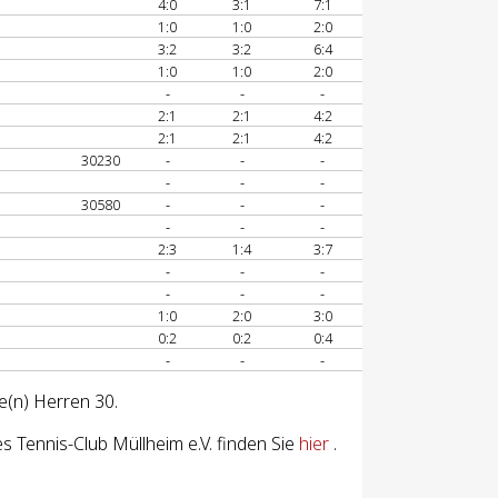
4:0
3:1
7:1
1:0
1:0
2:0
A
3:2
3:2
6:4
1:0
1:0
2:0
-
-
-
2:1
2:1
4:2
2:1
2:1
4:2
30230
-
-
-
-
-
-
30580
-
-
-
-
-
-
2:3
1:4
3:7
-
-
-
-
-
-
1:0
2:0
3:0
0:2
0:2
0:4
-
-
-
e(n) Herren 30.
 Tennis-Club Müllheim e.V. finden Sie
hier
.