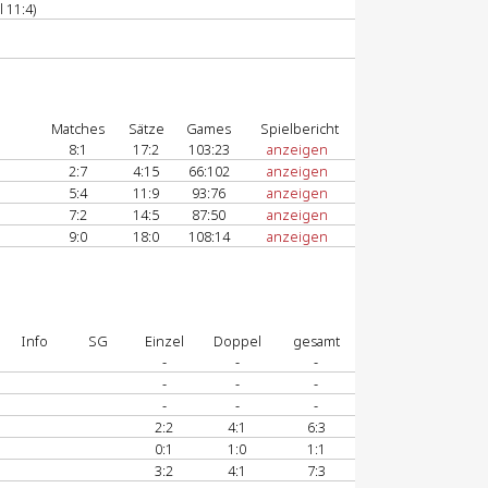
 11:4)
Matches
Sätze
Games
Spielbericht
8:1
17:2
103:23
anzeigen
2:7
4:15
66:102
anzeigen
5:4
11:9
93:76
anzeigen
7:2
14:5
87:50
anzeigen
9:0
18:0
108:14
anzeigen
Info
SG
Einzel
Doppel
gesamt
-
-
-
-
-
-
-
-
-
2:2
4:1
6:3
0:1
1:0
1:1
3:2
4:1
7:3