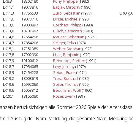
LK8,3
18202180
Kuny, Philippe
(1982)
LK11,1
19073816
Babjak, Miroslav
(1990)
LK11,3
17756533
Zuro, Sebastian
(1977)
CRO g
LK11,6
19073716
Dinse, Michael
(1990)
LK13,6
19000897
Corches, Philipp
(1990)
LK13,8
18201992
Billich, Sebastian
(1983)
LK14,6
17654296
Mauser, Sebastian
(1976)
LK14,7
17854206
Staiger, Felix
(1978)
LK15,1
17351389
Weber, Stephan
(1973)
LK17,8
17902990
Haas, Benjamin
(1979)
LK17,9
19100612
Reinecker, Steffen
(1991)
LK18,7
17954065
Levy, Jeremy
(1979)
LK18,9
17454228
Seipel, Frank
(1974)
LK19,2
18003619
Trost, Burkhart
(1980)
LK19,6
16992063
Seiler, Thomas
(1969)
LK19,6
16053312
Beckmann, Wolf
(1960)
LK20,1
18155080
Roser, Sven
(1981)
lanzen berücksichtigen alle Sommer 2026 Spiele der Altersklass
st ein Auszug der Nam. Meldung, die gesamte Nam. Meldung des